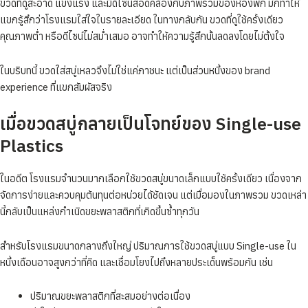
ขวดที่ดูสะอาด แข็งแรง และมีดีไซน์สอดคล้องกับภาพรวมของห้องพัก มักทำให้
แขกรู้สึกว่าโรงแรมใส่ใจในรายละเอียด ในทางกลับกัน ขวดที่ดูใช้ครั้งเดียว
คุณภาพต่ำ หรือดีไซน์ไม่สม่ำเสมอ อาจทำให้ความรู้สึกนั้นลดลงโดยไม่ตั้งใจ
ในบริบทนี้ ขวดใส่สบู่เหลวจึงไม่ใช่แค่ภาชนะ แต่เป็นส่วนหนึ่งของ brand
experience ที่แขกสัมผัสจริง
เมื่อขวดสบู่กลายเป็นโจทย์ของ Single-use
Plastics
ในอดีต โรงแรมจำนวนมากเลือกใช้ขวดสบู่ขนาดเล็กแบบใช้ครั้งเดียว เนื่องจาก
จัดการง่ายและควบคุมต้นทุนต่อหน่วยได้ชัดเจน แต่เมื่อมองในภาพรวม ขวดเหล่า
นี้กลับเป็นแหล่งกำเนิดขยะพลาสติกที่เกิดขึ้นซ้ำทุกวัน
สำหรับโรงแรมขนาดกลางถึงใหญ่ ปริมาณการใช้ขวดสบู่แบบ Single-use ใน
หนึ่งเดือนอาจสูงกว่าที่คิด และเชื่อมโยงไปถึงหลายประเด็นพร้อมกัน เช่น
ปริมาณขยะพลาสติกที่สะสมอย่างต่อเนื่อง