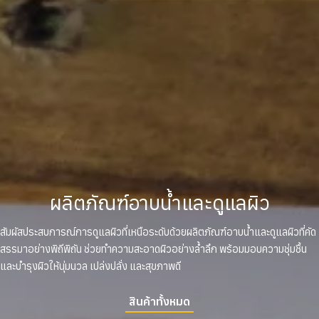
ผลิตภัณฑ์อาบน้ำและดูแลผิว
สัมผัสประสบการณ์การดูแลผิวที่เหนือระดับด้วยผลิตภัณฑ์อาบน้ำและดูแลผิวที่คัด
สรรมาอย่างพิถีพิถัน ช่วยทำความสะอาดผิวอย่างล้ำลึก พร้อมมอบความชุ่มชื้น
และบำรุงผิวให้นุ่มนวล เปล่งปลั่ง และสุขภาพดี
สินค้าทั้งหมด