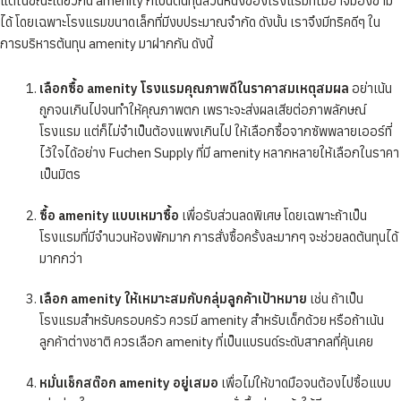
แต่ในขณะเดียวกัน amenity ก็เป็นต้นทุนส่วนหนึ่งของโรงแรมที่ไม่อาจมองข้าม
ได้ โดยเฉพาะโรงแรมขนาดเล็กที่มีงบประมาณจำกัด ดังนั้น เราจึงมีทริคดีๆ ใน
การบริหารต้นทุน amenity มาฝากกัน ดังนี้
เลือกซื้อ amenity โรงแรมคุณภาพดีในราคาสมเหตุสมผล
อย่าเน้น
ถูกจนเกินไปจนทำให้คุณภาพตก เพราะจะส่งผลเสียต่อภาพลักษณ์
โรงแรม แต่ก็ไม่จำเป็นต้องแพงเกินไป ให้เลือกซื้อจากซัพพลายเออร์ที่
ไว้ใจได้อย่าง Fuchen Supply ที่มี amenity หลากหลายให้เลือกในราคา
เป็นมิตร
ซื้อ amenity แบบเหมาซื้อ
เพื่อรับส่วนลดพิเศษ โดยเฉพาะถ้าเป็น
โรงแรมที่มีจำนวนห้องพักมาก การสั่งซื้อครั้งละมากๆ จะช่วยลดต้นทุนได้
มากกว่า
เลือก amenity ให้เหมาะสมกับกลุ่มลูกค้าเป้าหมาย
เช่น ถ้าเป็น
โรงแรมสำหรับครอบครัว ควรมี amenity สำหรับเด็กด้วย หรือถ้าเน้น
ลูกค้าต่างชาติ ควรเลือก amenity ที่เป็นแบรนด์ระดับสากลที่คุ้นเคย
หมั่นเช็กสต๊อก amenity อยู่เสมอ
เพื่อไม่ให้ขาดมือจนต้องไปซื้อแบบ