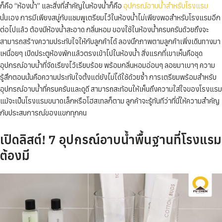
ก็คือ “ห้องน้ำ” และสิ่งที่สำคัญในห้องน้ำก็คือ
อุปกรณ์อาบน้ำสำหรับโรงแรม
นั่นเอง การมีเพียงสบู่กับแชมพูเตรียมไว้ในห้องน้ำไม่เพียงพอสำหรับโรงแรมอีก
ต่อไปแล้ว ต้องมีห้องน้ำสะอาด กลิ่นหอม ของใช้ในห้องน้ำครบครันด้วยถึงจะ
สามารถสร้างความประทับใจให้กับลูกค้าได้ ลองนึกภาพตามลูกค้าเพิ่งเดินทางมา
เหนื่อยๆ เปิดประตูห้องพักแล้วตรงเข้าไปในห้องน้ำ สิ่งแรกที่เขาเห็นคือชุด
อุปกรณ์อาบน้ำที่จัดเรียงไว้เรียบร้อย พร้อมกลิ่นหอมอ่อนๆ ลอยมาเบาๆ ความ
รู้สึกตอนนั้นคือความประทับใจตั้งแต่ยังไม่ได้ใช้ด้วยซ้ำ การเตรียมพร้อมสำหรับ
อุปกรณ์อาบน้ำที่ครบครันและดูดี สามารถสะท้อนให้เห็นถึงความใส่ใจของโรงแรม
แม้จะเป็นโรงแรมขนาดเล็กหรือโฮสเทลก็ตาม ลูกค้าจะรู้ทันทีว่าที่นี่ให้ความสำคัญ
กับประสบการณ์ของแขกทุกคน
เปิดลิสต์! 7 อุปกรณ์อาบน้ำพื้นฐานที่โรงแรม
ต้องมี