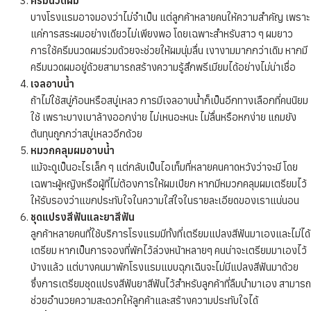
ครีมนวดผม
บางโรงแรมอาจมองว่าไม่จำเป็น แต่ลูกค้าหลายคนให้ความสำคัญ เพราะ
แค่การสระผมอย่างเดียวไม่เพียงพอ โดยเฉพาะสำหรับสาว ๆ ผมยาว
การใช้ครีมนวดผมร่วมด้วยจะช่วยให้ผมนุ่มลื่น เงางามมากกว่าเดิม หากมี
ครีมนวดผมอยู่ด้วยสามารถสร้างความรู้สึกพรีเมียมได้อย่างไม่น่าเชื่อ
เจลอาบน้ำ
ถ้าไม่ใช้สบู่ก้อนหรือสบู่เหลว การมีเจลอาบน้ำก็เป็นอีกทางเลือกที่คนนิยม
ใช้ เพราะบางเบาล้างออกง่าย ไม่เหนอะหนะ ไม่ลื่นหรือหกง่าย แถมยัง
ต้นทุนถูกกว่าสบู่เหลวอีกด้วย
หมวกคลุมผมอาบน้ำ
แม้จะดูเป็นอะไรเล็ก ๆ แต่กลับเป็นไอเท็มที่หลายคนคาดหวังว่าจะมี โดย
เฉพาะผู้หญิงหรือผู้ที่ไม่ต้องการให้ผมเปียก หากมีหมวกคลุมผมเตรียมไว้
ให้รับรองว่าแขกประทับใจในความใส่ใจในรายละเอียดของเราแน่นอน
ชุดแปรงสีฟันและยาสีฟัน
ลูกค้าหลายคนที่ใช้บริการโรงแรมมีทั้งที่เตรียมแปลงสีฟันมาเองและไม่ได้
เตรียม หากเป็นการจองที่พักไว้ล่วงหน้าหลายๆ คนน่าจะเตรียมมาเองไว้
บ้างแล้ว แต่บางคนมาพักโรงแรมแบบฉุกเฉินจะไม่มีแปลงสีฟันมาด้วย
ซึ่งการเตรียมชุดแปรงสีฟันยาสีฟันไว้สำหรับลูกค้าที่ลืมนำมาเอง สามารถ
ช่วยอำนวยความสะดวกให้ลูกค้าและสร้างความประทับใจได้