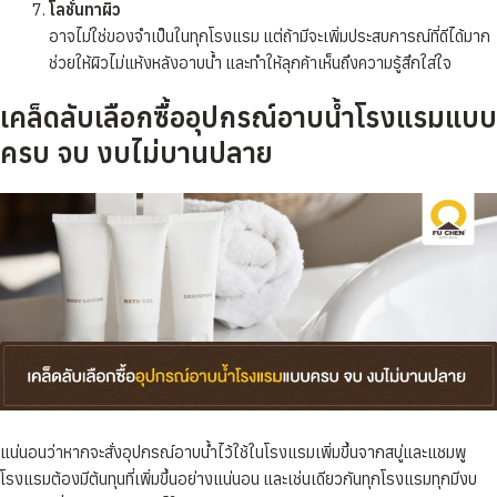
โลชั่นทาผิว
อาจไม่ใช่ของจำเป็นในทุกโรงแรม แต่ถ้ามีจะเพิ่มประสบการณ์ที่ดีได้มาก
ช่วยให้ผิวไม่แห้งหลังอาบน้ำ และทำให้ลุกค้าเห็นถึงความรู้สึกใส่ใจ
เคล็ดลับเลือกซื้ออุปกรณ์อาบน้ำโรงแรมแบบ
ครบ จบ งบไม่บานปลาย
แน่นอนว่าหากจะสั่งอุปกรณ์อาบน้ำไว้ใช้ในโรงแรมเพิ่มขึ้นจากสบู่และแชมพู
โรงแรมต้องมีต้นทุนที่เพิ่มขึ้นอย่างแน่นอน และเช่นเดียวกันทุกโรงแรมทุกมีงบ