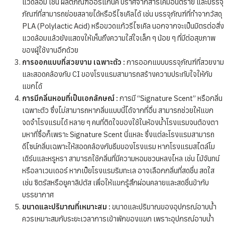
แวดล้อม เช่น ผลิตภัณฑ์ออร์แกนิค ปราศจากสารเคมีอันตราย และบรรจุ
ภัณฑ์ที่สามารถย่อยสลายได้หรือรีไซเคิลได้ เช่น บรรจุภัณฑ์ที่ทำจากวัสดุ
PLA (Polylactic Acid) หรือขวดแก้วรีไซเคิล ​นอกจากจะเป็นมิตรต่อสิ่ง
แวดล้อมแล้วยังแสดงให้เห็นถึงความใส่ใจเล็ก ๆ น้อย ๆ ที่มีต่อสุขภาพ
ของผู้ใช้งานอีกด้วย
การออกแบบที่สวยงาม เฉพาะตัว :
การออกแบบบรรจุภัณฑ์ที่สวยงาม
และสอดคล้องกับ CI ของโรงแรมสามารถสร้างความประทับใจให้กับ
แขกได้​
การมีกลิ่นหอมที่เป็นเอกลักษณ์ :
การมี “Signature Scent” หรือกลิ่น
เฉพาะตัว ซึ่งไม่สามารถหากลิ่นแบบนี้ได้จากที่อื่น สามารถช่วยให้แขก
จดจำโรงแรมได้​ หลาย ๆ คนที่ติดใจของใช้ในห้องน้ำโรงแรมจนต้องตา
มหาที่ซื้อก็เพราะ Signature Scent นี่แหละ ซึ่งแต่ละโรงแรมสามารถ
ดีไซน์กลิ่นเฉพาะให้สอดคล้องกับธีมของโรงแรม หากโรงแรมสไตล์โม
เดิร์นและหรูหรา สามารถใช้กลิ่นที่มีความหอมชวนหลงไหล เช่น ไม้จันทน์
หรือลาเวนเดอร์ หากเป็ยโรงแรมริมทะเล อาจเลือกกลิ่นที่สดชื่น สดใส
เช่น ซิตรัสหรือยูคาลิปตัส เพื่อให้แขกรู้สึกผ่อนคลายและสดชื่นข้ากับ
บรรยากาศ
ขนาดและปริมาณที่เหมาะสม :
ขนาดและปริมาณของอุปกรณ์อาบน้ำ
ควรเหมาะสมกับระยะเวลาการเข้าพักของแขก​ เพราะอุปกรณ์อาบน้ำ