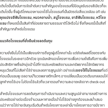
เพื่อใช้แนวทางแบบองค์รวมมากขึ้นในทุกด้านของชีวิตและเมื่อเทรนด์สีเขียวนี้
เติบโตขึ้นดังนั้นการจัดลำดับความสำคัญของโรงแรมที่มีข้อมูลรับรองสีเขียวก็จะ
เติบโตขึ้น ซึ่งผู้บริโภคมองหาของใช้ในโรงแรมที่เป็นมิตรต่อสิ่งแวดล้อม อทิ เช่น
ชุดแปรงสีฟันโรงเเรม, หมวกอาบน้ำ, สบู่โรงเเรม, ยาสีฟันโรงเเรม, หวีโรง
เเรม
ทั้งหมดนี้เป็นสินค้าที่ย่อยสลายตามธรรมชาติได้หรือไม่ ซึ่งทั้งหมดนี้เป็นสิ่งที่
สำคัญมากสำหรับโรงแรม
แนวคิดโรงแรมที่ยั่งยืนช่วยลดต้นทุน
ความยั่งยืนไม่ได้เป็นเพียงแค่การดึงดูดผู้บริโภคเท่านั้น แต่ยังส่งผลดีโดยตรงกับ
โรงแรมในระยะยาวอีกด้วย จุดเน้นหลักของโครงการเพื่อความยั่งยืนคือการเพิ่ม
ประสิทธิภาพซึ่งมักมุ่งเป้าไปที่การประหยัดพลังงานและทรัพยากรใช้ทรัพยากร
หมุนเวียนที่ไม่เสียค่าใช้จ่ายและลดการสูญเปล่า อย่างเช่น
ของใช้ในโรงแรม
ที่แต่
ก่อนเป็นแชมพู เจลอาบนำ้ขวดพลาสติกเล็กๆ อาจเปลี่ยนเป็นขวดเติมแกลลอนให้
ลูกค้ากดใช้เอง ไม่ต้องใช้แล้วทิ้งเวลาตอนทำความสะอาดหลังจาก check-out
สำหรับโรงแรมการลดต้นทุนการดำเนินงานและความสูญเปล่าสามารถสร้างการ
ประหยัดอย่างต่อเนื่องจำนวนมหาศาลเมื่อนำไปใช้อย่างถูกต้องและสม่ำเสมอ
แม้ว่าการใช้จ่ายเงินทุนเริ่มต้นสำหรับโครงการเหล่านี้บางโครงการอาจมีราคา