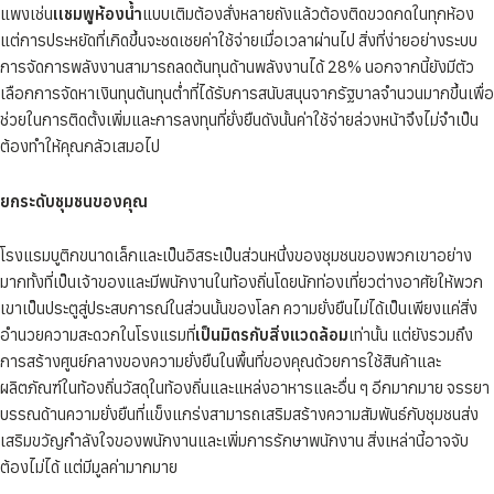
แพงเช่น
เเชมพูห้องน้ำ
แบบเติมต้องสั่งหลายถังแล้วต้องติดขวดกดในทุกห้อง
แต่การประหยัดที่เกิดขึ้นจะชดเชยค่าใช้จ่ายเมื่อเวลาผ่านไป สิ่งที่ง่ายอย่างระบบ
การจัดการพลังงานสามารถลดต้นทุนด้านพลังงานได้ 28% นอกจากนี้ยังมีตัว
เลือกการจัดหาเงินทุนต้นทุนต่ำที่ได้รับการสนับสนุนจากรัฐบาลจำนวนมากขึ้นเพื่อ
ช่วยในการติดตั้งเพิ่มและการลงทุนที่ยั่งยืนดังนั้นค่าใช้จ่ายล่วงหน้าจึงไม่จำเป็น
ต้องทำให้คุณกลัวเสมอไป
ยกระดับชุมชนของคุณ
โรงแรมบูติกขนาดเล็กและเป็นอิสระเป็นส่วนหนึ่งของชุมชนของพวกเขาอย่าง
มากทั้งที่เป็นเจ้าของและมีพนักงานในท้องถิ่นโดยนักท่องเที่ยวต่างอาศัยให้พวก
เขาเป็นประตูสู่ประสบการณ์ในส่วนนั้นของโลก ความยั่งยืนไม่ได้เป็นเพียงแค่สิ่ง
อำนวยความสะดวกในโรงแรมที่
เป็นมิตรกับสิ่งแวดล้อม
เท่านั้น แต่ยังรวมถึง
การสร้างศูนย์กลางของความยั่งยืนในพื้นที่ของคุณด้วยการใช้สินค้าและ
ผลิตภัณฑ์ในท้องถิ่นวัสดุในท้องถิ่นและแหล่งอาหารและอื่น ๆ อีกมากมาย จรรยา
บรรณด้านความยั่งยืนที่แข็งแกร่งสามารถเสริมสร้างความสัมพันธ์กับชุมชนส่ง
เสริมขวัญกำลังใจของพนักงานและเพิ่มการรักษาพนักงาน สิ่งเหล่านี้อาจจับ
ต้องไม่ได้ แต่มีมูลค่ามากมาย