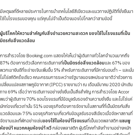
มีเหตุผลที่ดีหลายประการในการนำเทคโนโลยีสีเขียวและแนวทางปฏิบัติที่ยั่งยืนมา
ใช้ในโรงแรมของคุณ แต่คุณไม่จำเป็นต้องมองไปไกลกว่าสามข้อนี้
ผู้บริโภคให้ความสำคัญกับสิ่งอำนวยความสะดวก ของใช้ในโรงแรมที่เป็น
มิตรกับสิ่งแวดล้อม
การสำรวจโดย Booking.com แสดงให้เห็นว่าผู้เดินทางทั่วโลกจำนวนมากถึง
87% ต้องการตัวเลือกการเดินทางที่
เป็นมิตรต่อสิ่งแวดล้อม
และ 67% ของ
พวกเขายินดีที่จะจ่ายเงินเพิ่มขึ้น 5% สำหรับการเดินทางที่มีคาร์บอนต่ำ – และนั่น
ไม่ใช่สถิติครั้งเดียว คณะกรรมการระหว่างรัฐบาลของสหประชาชาติว่าด้วยการ
เปลี่ยนแปลงสภาพภูมิอากาศ (IPCC) รายงานว่า ณ เดือนมีนาคม 2020 นักเดิน
ทาง 69% เชื่อว่าการเดินทางอย่างยั่งยืนเป็นสิ่งสำคัญ การสำรวจโดย Accor
พบว่าผู้เดินทาง 70% ชอบโรงแรมที่มีข้อมูลรับรองด้านความยั่งยืน และไม่ใช่แค่
นักท่องเที่ยวเท่านั้น 51% ของธุรกิจต้องการจัดงานในสถานที่ที่เป็นมิตรกับสิ่ง
แวดล้อมและ 75% ของธุรกิจถามเกี่ยวกับข้อมูลรับรองสีเขียวเมื่อจัดหาสถานที่
จัดงานและที่พักอย่างเช่น
ของใช้ในห้องนำ้โรงแรม
ที่เป็นขวดพลาสติก
แชมพู
ห้องนำ้ หมวกคลุมห้องนำ้ หวี
กล่องพลาสติก ผู้บริโภคกำลังทำงานอย่างหนัก