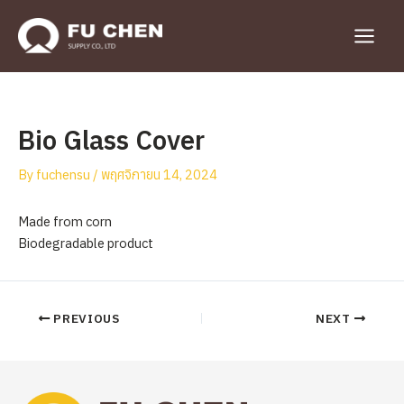
Skip
to
Main
content
Menu
Bio Glass Cover
By
fuchensu
/
พฤศจิกายน 14, 2024
Made from corn
Biodegradable product
Post
PREVIOUS
NEXT
navigation